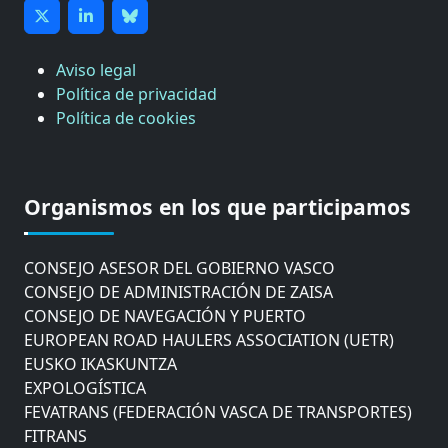
Aviso legal
Política de privacidad
Política de cookies
CÁMARA DE COMERCIO DE GIPUZKOA
COMISIÓN ASESORA DE MOVILIDAD DEL
Organismos en los que participamos
AYUNTAMIENTO DE DONOSTIA
COMITÉ DE INSPECCION DE GIPUZKOA
CONSEJO ASESOR DEL GOBIERNO VASCO
CONSEJO DE ADMINISTRACIÓN DE ZAISA
CONSEJO DE NAVEGACIÓN Y PUERTO
EUROPEAN ROAD HAULERS ASSOCIATION (UETR)
EUSKO IKASKUNTZA
EXPOLOGÍSTICA
FEVATRANS (FEDERACIÓN VASCA DE TRANSPORTES)
FITRANS