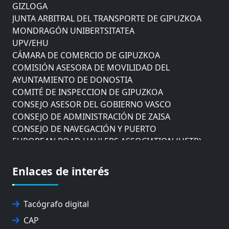
GIZLOGA
JUNTA ARBITRAL DEL TRANSPORTE DE GIPUZKOA
MONDRAGÓN UNIBERTSITATEA
UPV/EHU
CÁMARA DE COMERCIO DE GIPUZKOA
COMISIÓN ASESORA DE MOVILIDAD DEL
AYUNTAMIENTO DE DONOSTIA
COMITÉ DE INSPECCION DE GIPUZKOA
CONSEJO ASESOR DEL GOBIERNO VASCO
CONSEJO DE ADMINISTRACIÓN DE ZAISA
CONSEJO DE NAVEGACIÓN Y PUERTO
EUROPEAN ROAD HAULERS ASSOCIATION (UETR)
EUSKO IKASKUNTZA
EXPOLOGÍSTICA
Enlaces de interés
FEVATRANS (FEDERACIÓN VASCA DE TRANSPORTES)
FITRANS
GIZLOGA
Tacógrafo digital
JUNTA ARBITRAL DEL TRANSPORTE DE GIPUZKOA
CAP
MONDRAGÓN UNIBERTSITATEA