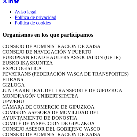
Aviso legal
Política de privacidad
CÁMARA DE COMERCIO DE GIPUZKOA
Política de cookies
COMISIÓN ASESORA DE MOVILIDAD DEL
AYUNTAMIENTO DE DONOSTIA
Organismos en los que participamos
COMITÉ DE INSPECCION DE GIPUZKOA
CONSEJO ASESOR DEL GOBIERNO VASCO
CONSEJO DE ADMINISTRACIÓN DE ZAISA
CONSEJO DE NAVEGACIÓN Y PUERTO
EUROPEAN ROAD HAULERS ASSOCIATION (UETR)
EUSKO IKASKUNTZA
EXPOLOGÍSTICA
FEVATRANS (FEDERACIÓN VASCA DE TRANSPORTES)
FITRANS
GIZLOGA
JUNTA ARBITRAL DEL TRANSPORTE DE GIPUZKOA
MONDRAGÓN UNIBERTSITATEA
UPV/EHU
CÁMARA DE COMERCIO DE GIPUZKOA
COMISIÓN ASESORA DE MOVILIDAD DEL
AYUNTAMIENTO DE DONOSTIA
COMITÉ DE INSPECCION DE GIPUZKOA
CONSEJO ASESOR DEL GOBIERNO VASCO
CONSEJO DE ADMINISTRACIÓN DE ZAISA