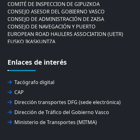
COMITÉ DE INSPECCION DE GIPUZKOA
CONSEJO ASESOR DEL GOBIERNO VASCO
CONSEJO DE ADMINISTRACIÓN DE ZAISA
CONSEJO DE NAVEGACIÓN Y PUERTO
EUROPEAN ROAD HAULERS ASSOCIATION (UETR)
EUSKO IKASKUNTZA
EXPOLOGÍSTICA
FEVATRANS (FEDERACIÓN VASCA DE TRANSPORTES)
FITRANS
Enlaces de interés
GIZLOGA
JUNTA ARBITRAL DEL TRANSPORTE DE GIPUZKOA
Tacógrafo digital
MONDRAGÓN UNIBERTSITATEA
UPV/EHU
CAP
Dirección transportes DFG (sede electrónica)
Dirección de Tráfico del Gobierno Vasco
Ministerio de Transportes (MITMA)