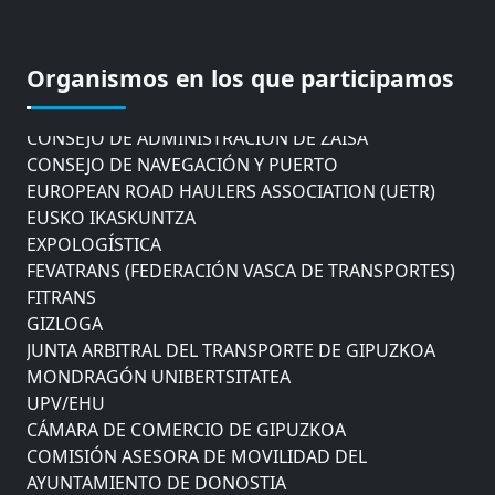
COMISIÓN ASESORA DE MOVILIDAD DEL
AYUNTAMIENTO DE DONOSTIA
COMITÉ DE INSPECCION DE GIPUZKOA
Organismos en los que participamos
CONSEJO ASESOR DEL GOBIERNO VASCO
CONSEJO DE ADMINISTRACIÓN DE ZAISA
CONSEJO DE NAVEGACIÓN Y PUERTO
EUROPEAN ROAD HAULERS ASSOCIATION (UETR)
EUSKO IKASKUNTZA
EXPOLOGÍSTICA
FEVATRANS (FEDERACIÓN VASCA DE TRANSPORTES)
FITRANS
GIZLOGA
JUNTA ARBITRAL DEL TRANSPORTE DE GIPUZKOA
MONDRAGÓN UNIBERTSITATEA
UPV/EHU
CÁMARA DE COMERCIO DE GIPUZKOA
COMISIÓN ASESORA DE MOVILIDAD DEL
AYUNTAMIENTO DE DONOSTIA