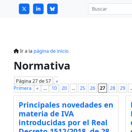
7
guitrans@guitrans.eus
Ir a la
página de inicio
Normativa
Página 27 de 57
«
Primera
«
...
10
20
...
25
26
27
28
29
.
Principales novedades en
materia de IVA
introducidas por el Real
Decreto 1512/2018, de 28