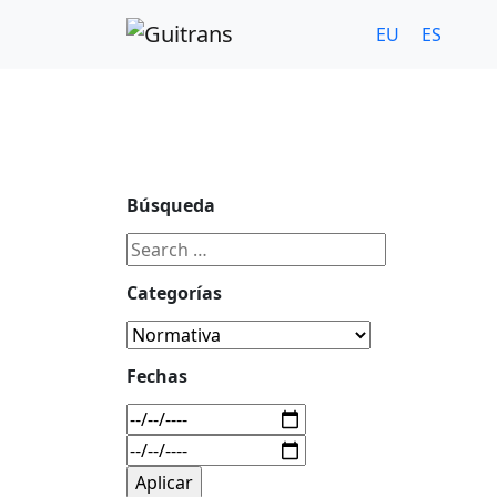
Continuar al contenido principal
C/ Portu-Etxe 9-1º, 20018-San Sebastián
943 31 67 0
EU
ES
Búsqueda
Categorías
Fechas