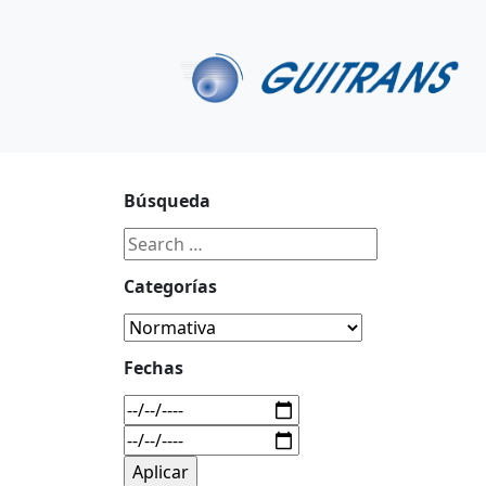
Continuar al contenido principal
C/ Portu-Etxe 9-1º, 20018-San Sebastián
943 31 67 0
Búsqueda
Categorías
Fechas