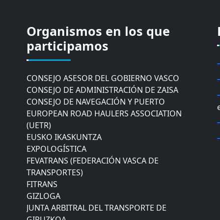
CÁMARA DE COMERCIO DE GIPUZKOA
Organismos en los que
COMISIÓN ASESORA DE MOVILIDAD DEL
participamos
AYUNTAMIENTO DE DONOSTIA
COMITÉ DE INSPECCION DE GIPUZKOA
CONSEJO ASESOR DEL GOBIERNO VASCO
CONSEJO DE ADMINISTRACIÓN DE ZAISA
CONSEJO DE NAVEGACIÓN Y PUERTO
EUROPEAN ROAD HAULERS ASSOCIATION
(UETR)
EUSKO IKASKUNTZA
EXPOLOGÍSTICA
FEVATRANS (FEDERACIÓN VASCA DE
TRANSPORTES)
FITRANS
GIZLOGA
JUNTA ARBITRAL DEL TRANSPORTE DE
GIPUZKOA