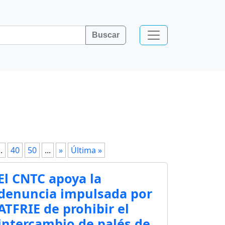
Buscar
..
40
50
...
»
Última »
El CNTC apoya la
denuncia impulsada por
ATFRIE de prohibir el
intercambio de palés de