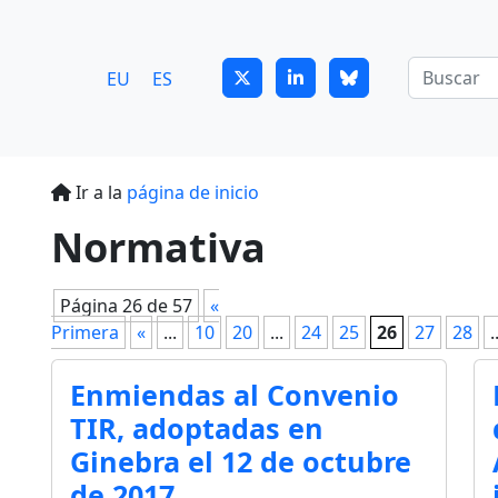
7
guitrans@guitrans.eus
EU
ES
Ir a la
página de inicio
Normativa
Página 26 de 57
«
Primera
«
...
10
20
...
24
25
26
27
28
.
Enmiendas al Convenio
TIR, adoptadas en
Ginebra el 12 de octubre
de 2017