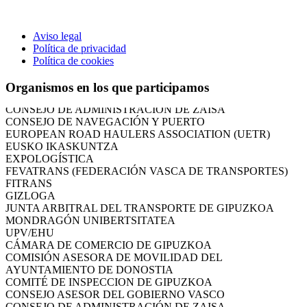
Aviso legal
CÁMARA DE COMERCIO DE GIPUZKOA
Política de privacidad
COMISIÓN ASESORA DE MOVILIDAD DEL
Política de cookies
AYUNTAMIENTO DE DONOSTIA
COMITÉ DE INSPECCION DE GIPUZKOA
Organismos en los que participamos
CONSEJO ASESOR DEL GOBIERNO VASCO
CONSEJO DE ADMINISTRACIÓN DE ZAISA
CONSEJO DE NAVEGACIÓN Y PUERTO
EUROPEAN ROAD HAULERS ASSOCIATION (UETR)
EUSKO IKASKUNTZA
EXPOLOGÍSTICA
FEVATRANS (FEDERACIÓN VASCA DE TRANSPORTES)
FITRANS
GIZLOGA
JUNTA ARBITRAL DEL TRANSPORTE DE GIPUZKOA
MONDRAGÓN UNIBERTSITATEA
UPV/EHU
CÁMARA DE COMERCIO DE GIPUZKOA
COMISIÓN ASESORA DE MOVILIDAD DEL
AYUNTAMIENTO DE DONOSTIA
COMITÉ DE INSPECCION DE GIPUZKOA
CONSEJO ASESOR DEL GOBIERNO VASCO
CONSEJO DE ADMINISTRACIÓN DE ZAISA