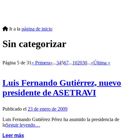
Ir a la
página de inicio
Sin categorizar
Página 5 de 31
« Primera
«
...
3
4
5
6
7
...
10
20
30
...
»
Última »
Luis Fernando Gutiérrez, nuevo
presidente de ASETRAVI
Publicado el
23 de enero de 2009
Luis Fernando Gutiérrez Pérez ha asumido la presidencia de
la
Seguir leyendo…
Leer más