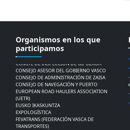
Organismos en los que
CÁMARA DE COMERCIO DE GIPUZKOA
COMISIÓN ASESORA DE MOVILIDAD DEL
participamos
AYUNTAMIENTO DE DONOSTIA
COMITÉ DE INSPECCION DE GIPUZKOA
CONSEJO ASESOR DEL GOBIERNO VASCO
CONSEJO DE ADMINISTRACIÓN DE ZAISA
CONSEJO DE NAVEGACIÓN Y PUERTO
EUROPEAN ROAD HAULERS ASSOCIATION
(UETR)
EUSKO IKASKUNTZA
EXPOLOGÍSTICA
FEVATRANS (FEDERACIÓN VASCA DE
TRANSPORTES)