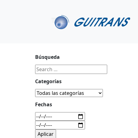
Continuar al contenido principal
C/ Portu-Etxe 9-1º, 20018-San Sebastián
943 31 67 0
Búsqueda
Categorías
Fechas