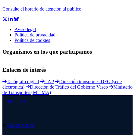
Consulte el horario de atención al público
Aviso legal
Política de privacidad
Política de cookies
Organismos en los que participamos
Enlaces de interés
Tacógrafo digital
CAP
Dirección transportes DFG (sede
electrónica)
Dirección de Tráfico del Gobierno Vasco
Ministerio
de Transportes (MITMA)
EU
ES
©
Guitrans 2026