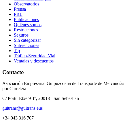
Observatorios
Prensa
PRL
Publicaciones
Quiénes somos
Restricciones
Seguros
Sin categorizar
Subvenciones
Tip
Tráfico-Seguridad Vial
Ventajas y descuentos
Contacto
Asociación Empresarial Guipuzcoana de Transporte de Mercancías
por Carretera
C/ Portu-Etxe 9-1º, 20018 - San Sebastián
guitrans@guitrans.eus
+34 943 316 707