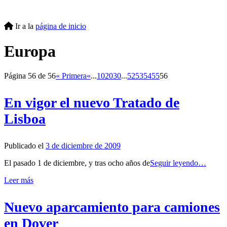
Ir a la
página de inicio
Europa
Página 56 de 56
« Primera
«
...
10
20
30
...
52
53
54
55
56
En vigor el nuevo Tratado de
Lisboa
Publicado el
3 de diciembre de 2009
El pasado 1 de diciembre, y tras ocho años de
Seguir leyendo…
Leer más
Nuevo aparcamiento para camiones
en Dover