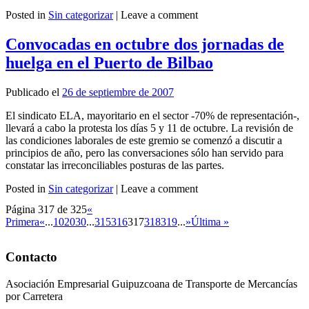
Posted in
Sin categorizar
|
Leave a comment
Leer más
Convocadas en octubre dos jornadas de
huelga en el Puerto de Bilbao
Publicado el
26 de septiembre de 2007
El sindicato ELA, mayoritario en el sector -70% de representación-,
llevará a cabo la protesta los días 5 y 11 de octubre. La revisión de
las condiciones laborales de este gremio se comenzó a discutir a
principios de año, pero las conversaciones sólo han servido para
constatar las irreconciliables posturas de las partes.
Posted in
Sin categorizar
|
Leave a comment
Leer más
Página 317 de 325
«
Primera
«
...
10
20
30
...
315
316
317
318
319
...
»
Última »
Contacto
Asociación Empresarial Guipuzcoana de Transporte de Mercancías
por Carretera