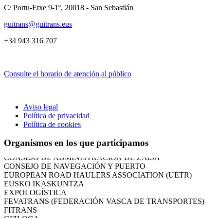
C/ Portu-Etxe 9-1º, 20018 - San Sebastián
guitrans@guitrans.eus
+34 943 316 707
Consulte el horario de atención al público
Aviso legal
CÁMARA DE COMERCIO DE GIPUZKOA
Política de privacidad
COMISIÓN ASESORA DE MOVILIDAD DEL
Política de cookies
AYUNTAMIENTO DE DONOSTIA
COMITÉ DE INSPECCION DE GIPUZKOA
Organismos en los que participamos
CONSEJO ASESOR DEL GOBIERNO VASCO
CONSEJO DE ADMINISTRACIÓN DE ZAISA
CONSEJO DE NAVEGACIÓN Y PUERTO
EUROPEAN ROAD HAULERS ASSOCIATION (UETR)
EUSKO IKASKUNTZA
EXPOLOGÍSTICA
FEVATRANS (FEDERACIÓN VASCA DE TRANSPORTES)
FITRANS
GIZLOGA