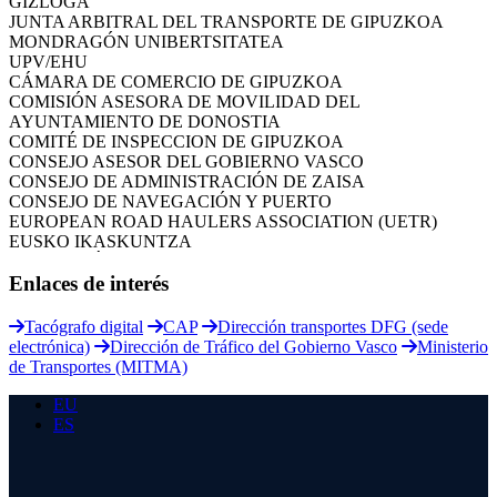
JUNTA ARBITRAL DEL TRANSPORTE DE GIPUZKOA
MONDRAGÓN UNIBERTSITATEA
UPV/EHU
CÁMARA DE COMERCIO DE GIPUZKOA
COMISIÓN ASESORA DE MOVILIDAD DEL
AYUNTAMIENTO DE DONOSTIA
COMITÉ DE INSPECCION DE GIPUZKOA
CONSEJO ASESOR DEL GOBIERNO VASCO
CONSEJO DE ADMINISTRACIÓN DE ZAISA
CONSEJO DE NAVEGACIÓN Y PUERTO
EUROPEAN ROAD HAULERS ASSOCIATION (UETR)
EUSKO IKASKUNTZA
EXPOLOGÍSTICA
FEVATRANS (FEDERACIÓN VASCA DE TRANSPORTES)
Enlaces de interés
FITRANS
GIZLOGA
Tacógrafo digital
CAP
Dirección transportes DFG (sede
JUNTA ARBITRAL DEL TRANSPORTE DE GIPUZKOA
electrónica)
Dirección de Tráfico del Gobierno Vasco
Ministerio
MONDRAGÓN UNIBERTSITATEA
de Transportes (MITMA)
UPV/EHU
EU
ES