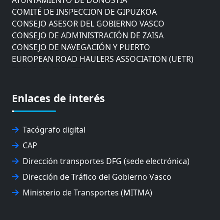
COMITÉ DE INSPECCION DE GIPUZKOA
CONSEJO ASESOR DEL GOBIERNO VASCO
CONSEJO DE ADMINISTRACIÓN DE ZAISA
CONSEJO DE NAVEGACIÓN Y PUERTO
EUROPEAN ROAD HAULERS ASSOCIATION (UETR)
EUSKO IKASKUNTZA
EXPOLOGÍSTICA
FEVATRANS (FEDERACIÓN VASCA DE TRANSPORTES)
FITRANS
Enlaces de interés
GIZLOGA
JUNTA ARBITRAL DEL TRANSPORTE DE GIPUZKOA
Tacógrafo digital
MONDRAGÓN UNIBERTSITATEA
UPV/EHU
CAP
Dirección transportes DFG (sede electrónica)
Dirección de Tráfico del Gobierno Vasco
Ministerio de Transportes (MITMA)