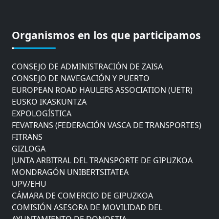
COMISIÓN ASESORA DE MOVILIDAD DEL
AYUNTAMIENTO DE DONOSTIA
COMITÉ DE INSPECCION DE GIPUZKOA
Organismos en los que participamos
CONSEJO ASESOR DEL GOBIERNO VASCO
CONSEJO DE ADMINISTRACIÓN DE ZAISA
CONSEJO DE NAVEGACIÓN Y PUERTO
EUROPEAN ROAD HAULERS ASSOCIATION (UETR)
EUSKO IKASKUNTZA
EXPOLOGÍSTICA
FEVATRANS (FEDERACIÓN VASCA DE TRANSPORTES)
FITRANS
GIZLOGA
JUNTA ARBITRAL DEL TRANSPORTE DE GIPUZKOA
MONDRAGÓN UNIBERTSITATEA
UPV/EHU
CÁMARA DE COMERCIO DE GIPUZKOA
COMISIÓN ASESORA DE MOVILIDAD DEL
AYUNTAMIENTO DE DONOSTIA