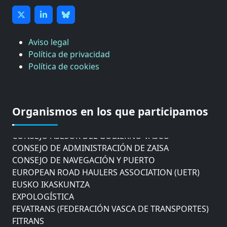
Aviso legal
Política de privacidad
Política de cookies
CÁMARA DE COMERCIO DE GIPUZKOA
COMISIÓN ASESORA DE MOVILIDAD DEL
AYUNTAMIENTO DE DONOSTIA
Organismos en los que participamos
COMITÉ DE INSPECCION DE GIPUZKOA
CONSEJO ASESOR DEL GOBIERNO VASCO
CONSEJO DE ADMINISTRACIÓN DE ZAISA
CONSEJO DE NAVEGACIÓN Y PUERTO
EUROPEAN ROAD HAULERS ASSOCIATION (UETR)
EUSKO IKASKUNTZA
EXPOLOGÍSTICA
FEVATRANS (FEDERACIÓN VASCA DE TRANSPORTES)
FITRANS