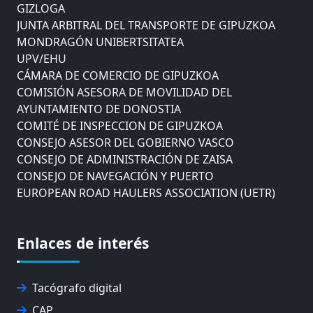
GIZLOGA
JUNTA ARBITRAL DEL TRANSPORTE DE GIPUZKOA
MONDRAGÓN UNIBERTSITATEA
UPV/EHU
CÁMARA DE COMERCIO DE GIPUZKOA
COMISIÓN ASESORA DE MOVILIDAD DEL
AYUNTAMIENTO DE DONOSTIA
COMITÉ DE INSPECCION DE GIPUZKOA
CONSEJO ASESOR DEL GOBIERNO VASCO
CONSEJO DE ADMINISTRACIÓN DE ZAISA
CONSEJO DE NAVEGACIÓN Y PUERTO
EUROPEAN ROAD HAULERS ASSOCIATION (UETR)
EUSKO IKASKUNTZA
EXPOLOGÍSTICA
FEVATRANS (FEDERACIÓN VASCA DE TRANSPORTES)
Enlaces de interés
FITRANS
GIZLOGA
JUNTA ARBITRAL DEL TRANSPORTE DE GIPUZKOA
Tacógrafo digital
MONDRAGÓN UNIBERTSITATEA
CAP