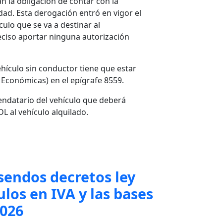
n la obligación de contar con la
dad. Esta derogación entró en vigor el
ulo que se va a destinar al
eciso aportar ninguna autorización
ehículo sin conductor tiene que estar
 Económicas) en el epígrafe 8559.
rendatario del vehículo que deberá
L al vehículo alquilado.
endos decretos ley
los en IVA y las bases
2026