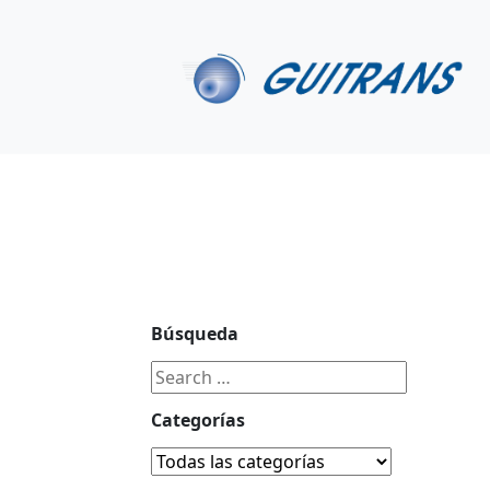
Continuar al contenido principal
C/ Portu-Etxe 9-1º, 20018-San Sebastián
943 31 67 0
Búsqueda
Categorías