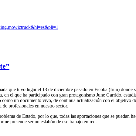
arking.mowiztruck&hl=es&pli=1
te”
nada que tuvo lugar el 13 de diciembre pasado en Ficoba (Irun) donde se
n el que ha participado con gran protagonismo June Garrido, estudi
o como un documento vivo, de continua actualización con el objetivo de 
a de profesionales en nuestro sector.
 problema de Estado, por lo que, todas las aportaciones que se puedan h
forme pretende ser un eslabón de ese trabajo en red.