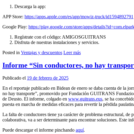
Descarga la app:
APP Store:
https://apps.apple.com/es/app/mowiz-truck/id1594892791
Google Play:
https://play.google.com/store/apps/details?id=com.elp
Regístrate con el código: AMIGOSGUITRANS
Disfruta de nuestras instalaciones y servicios.
Posted in
Ventajas y descuentos
Leer más
Informe “Sin conductores, no hay transpor
Publicado el
19 de febrero de 2025
En el reportaje publicado en Bidean de enero se daba cuenta de la jor
no hay transporte”, promovido por Fundación GUITRANS Fundazioa, e
de Deusto. El informe, colgado en
www.guitrans.eus
, se ha concebid
puesta en marcha de medidas eficaces para revertir la pérdida paulatin
La falta de conductores tiene ya carácter de problema estructural, de
colaborativa, va a ser determinante para encontrar soluciones. Este in
Puede descargar el informe pinchando
aquí
.